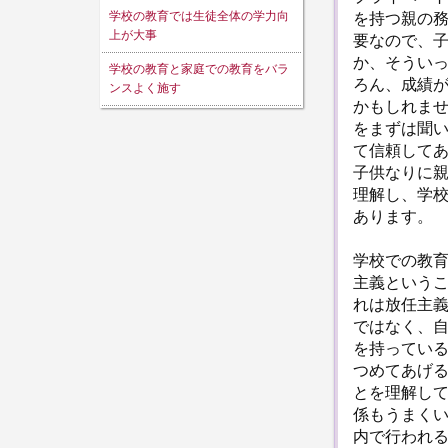
学校の教育では生徒全体の学力向
を持つ親の
上が大事
要なので、
か、そうい
学校の教育と家庭での教育をバラ
ろん、成績
ンスよく施す
かもしれま
をまずは聞い
て信頼して
子供なりに
理解し、学
あります。
学校での教
主義という
れは放任主
ではなく、
を持ってい
つめてあげ
とを理解し
係もうまく
内で行われ