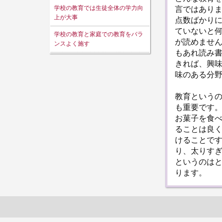
学校の教育では生徒全体の学力向
言ではあり
上が大事
点数ばかり
ていないと
学校の教育と家庭での教育をバラ
が読めませ
ンスよく施す
もあれ読み
きれば、興
味のある分
教育という
も重要です
お菓子を食
ることは良
けることで
り、太りす
というのは
ります。