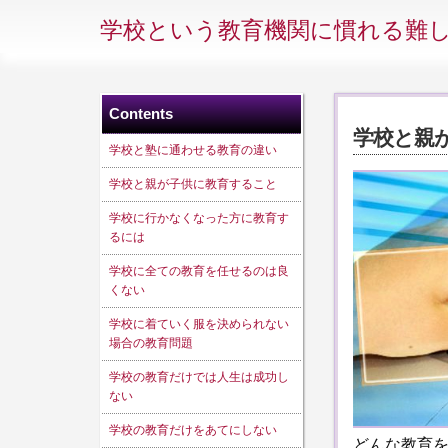
学校という教育機関に慣れる難
Contents
学校と親
学校と塾に通わせる教育の違い
学校と親が子供に教育すること
学校に行かなくなった方に教育す
るには
学校に全ての教育を任せるのは良
くない
学校に着ていく服を決められない
場合の教育問題
学校の教育だけでは人生は成功し
ない
学校の教育だけをあてにしない
どんな教育